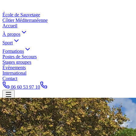
École de Sauvetage
Côtier Méditerranéenne
Accueil
À propos
Sport
Formations
Postes de Secours
Stages groupes
Évènements
International
Contact
06 60 53 97 10